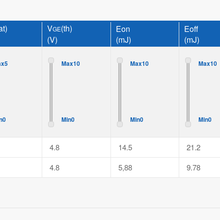
at)
V
(th)
Eon
Eoff
GE
(V)
(mJ)
(mJ)
ax5
Max10
Max10
Max10
n0
Min0
Min0
Min0
4.8
14.5
21.2
4.8
5,88
9.78