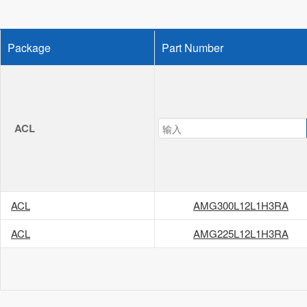
Package
Part Number
ACL
ACL
AMG300L12L1H3RA
ACL
AMG225L12L1H3RA