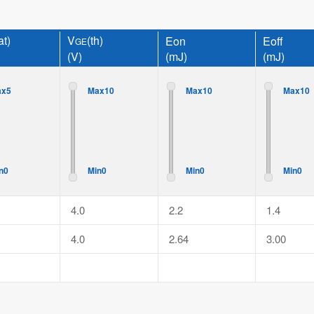
at)
V
(th)
Eon
Eoff
GE
(V)
(mJ)
(mJ)
ax5
Max10
Max10
Max10
n0
Min0
Min0
Min0
4.0
2.2
1.4
4.0
2.64
3.00