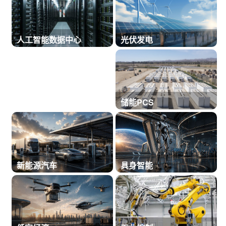
光伏发电
人工智能数据中心
储能PCS
新能源汽车
具身智能