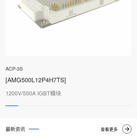
ACP-3S
A
[AMG500L12P4H7TS]
[
1200V/500A IGBT模块
1
最新资讯
查看更多