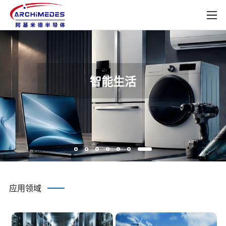
智能生活
应用领域